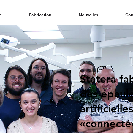
e
Fabrication
Nouvelles
Con
Statera fa
des épaul
artificielle
«connecté