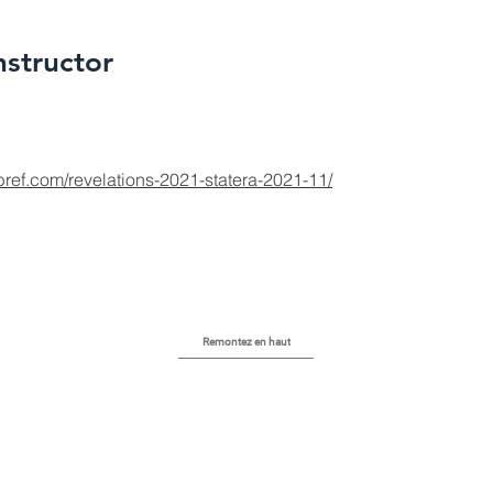
nstructor
obref.com/revelations-2021-statera-2021-11/
Remontez en haut