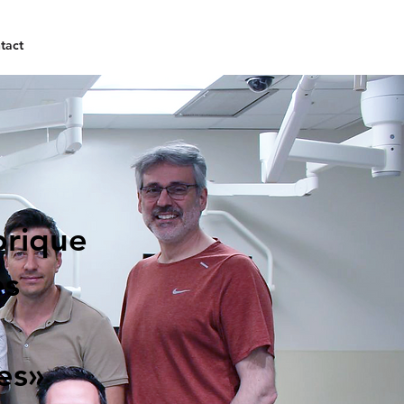
tact
brique
es
s
es»