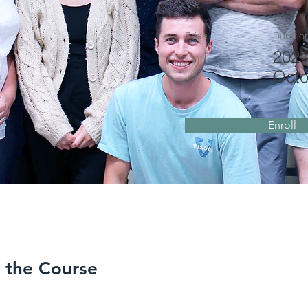
Price
Duratio
202
Octo
Enroll
 the Course