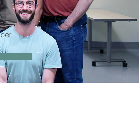
n
1
ber