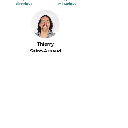
électrique
mécanique
Thierry
Saint-Arnaud
Développeur R&D
logiciel
Fondateurs